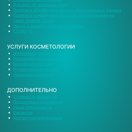
Договор об оказании услуг
Политика обработки и защиты персональных данных
Политика конфиденциальности использования на
сайте файлов cookie
Закон о защите прав потребителей
COVID-19
УСЛУГИ КОСМЕТОЛОГИИ
Аппаратная косметология
Инъекционная косметология
Коррекция фигуры
Ручная косметология
Лазерная эпиляция
ДОПОЛНИТЕЛЬНО
Стоимость процедур
Подарочный сертификат
Наши специалисты
Вакансии
Контактная информация