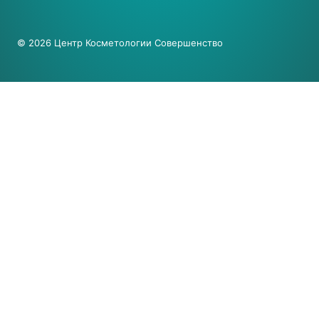
© 2026 Центр Косметологии Совершенство
О Нас
Врачи и специалисты
Переключить
Услуги
Дочернее
Переключить
Консультация и лечение дерматолога
Меню
Дочернее
Консультация врача косметолога и дерматолога
Меню
Удаление новообразований
Лечение акне
Переключить
Инъекционная косметология
Дочернее
Ботулинотерапия
Меню
Контурная пластика
Биоревитализация