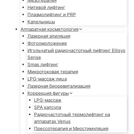
Мезотерапия
Нитевой лифтинг
Плазмолифтинг и PRP
Капельницы
Аппаратная косметология
Лазерная эпиляция
Фотоомоложение
Игольчатый радиочастотный лифтинг Ellisys
Sense
Smas лифтинг
Микротоковая терапия
LPG-массаж лица
Лазерная биоревитализация
Коррекция фигуры
LPG-массаж
SPA капсула
Радиочастотный термолифтинг на
аппаратах Venus
Прессотерапия и Миостимуляция