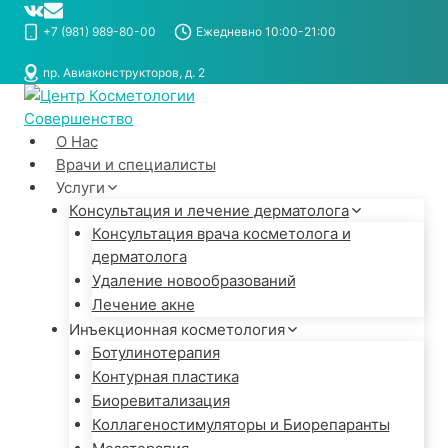
Перейти
к
+7 (981) 989-80-00
Ежедневно 10:00-21:00
содержимому
пр. Авиаконструкторов, д. 2
О Нас
Врачи и специалисты
Услуги
Консультация и лечение дерматолога
Консультация врача косметолога и
дерматолога
Удаление новообразований
Лечение акне
Инъекционная косметология
Ботулинотерапия
Контурная пластика
Биоревитализация
Коллагеностимуляторы и Биорепаранты