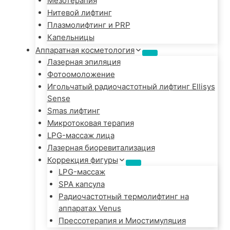
Мезотерапия
Нитевой лифтинг
Плазмолифтинг и PRP
Капельницы
Аппаратная косметология
Лазерная эпиляция
Фотоомоложение
Игольчатый радиочастотный лифтинг Ellisys
Sense
Smas лифтинг
Микротоковая терапия
LPG-массаж лица
Лазерная биоревитализация
Коррекция фигуры
LPG-массаж
SPA капсула
Радиочастотный термолифтинг на
аппаратах Venus
Прессотерапия и Миостимуляция