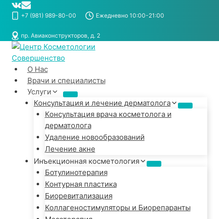
Перейти
к
+7 (981) 989-80-00
Ежедневно 10:00-21:00
содержимому
пр. Авиаконструкторов, д. 2
О Нас
Врачи и специалисты
Услуги
Консультация и лечение дерматолога
Консультация врача косметолога и
дерматолога
Удаление новообразований
Лечение акне
Инъекционная косметология
Ботулинотерапия
Контурная пластика
Биоревитализация
Коллагеностимуляторы и Биорепаранты