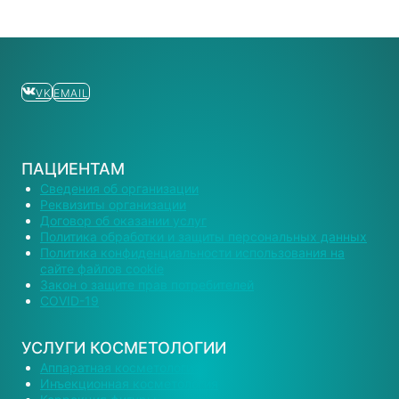
VK
EMAIL
ПАЦИЕНТАМ
Сведения об организации
Реквизиты организации
Договор об оказании услуг
Политика обработки и защиты персональных данных
Политика конфиденциальности использования на
сайте файлов cookie
Закон о защите прав потребителей
COVID-19
УСЛУГИ КОСМЕТОЛОГИИ
Аппаратная косметология
Инъекционная косметология