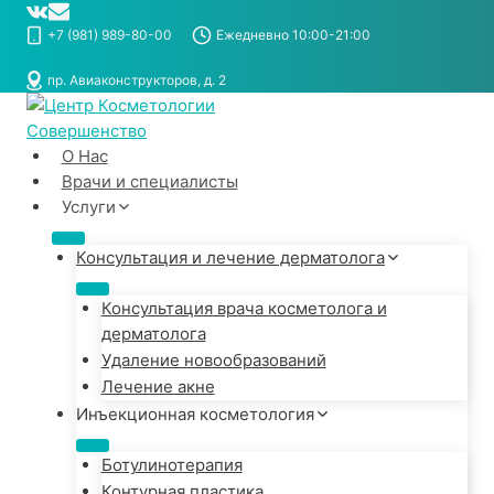
Перейти
к
+7 (981) 989-80-00
Ежедневно 10:00-21:00
содержимому
пр. Авиаконструкторов, д. 2
О Нас
Врачи и специалисты
Услуги
Консультация и лечение дерматолога
Консультация врача косметолога и
дерматолога
Удаление новообразований
Лечение акне
Инъекционная косметология
Ботулинотерапия
Контурная пластика