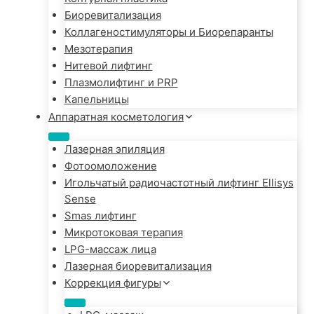
Биоревитализация
Коллагеностимуляторы и Биорепаранты
Мезотерапия
Нитевой лифтинг
Плазмолифтинг и PRP
Капельницы
Аппаратная косметология
Лазерная эпиляция
Фотоомоложение
Игольчатый радиочастотный лифтинг Ellisys
Sense
Smas лифтинг
Микротоковая терапия
LPG-массаж лица
Лазерная биоревитализация
Коррекция фигуры