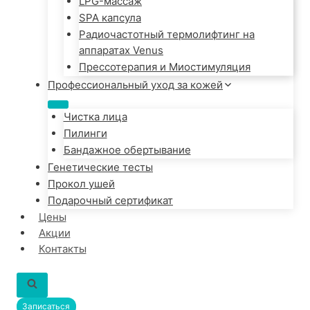
LPG-массаж
SPA капсула
Радиочастотный термолифтинг на
аппаратах Venus
Прессотерапия и Миостимуляция
Профессиональный уход за кожей
Чистка лица
Пилинги
Бандажное обертывание
Генетические тесты
Прокол ушей
Подарочный сертификат
Цены
Акции
Контакты
Записаться