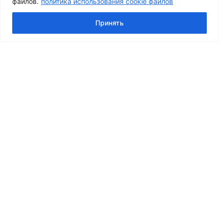
файлов.
политика использования cookie файлов
© 2026 Центр Косметологии Совершенство
Принять
О Нас
Врачи и специалисты
Переключить
Услуги
Дочернее
Переключить
Консультация и лечение дерматолога
Меню
Дочернее
Консультация врача косметолога и дерматолога
Меню
Удаление новообразований
Лечение акне
Переключить
Инъекционная косметология
Дочернее
Ботулинотерапия
Меню
Контурная пластика
Биоревитализация
Коллагеностимуляторы и Биорепаранты
Мезотерапия