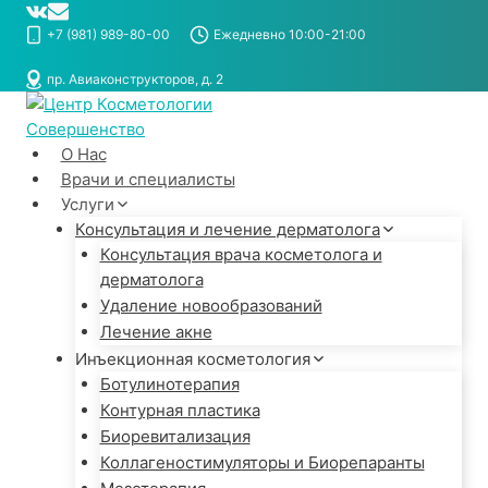
Перейти
к
+7 (981) 989-80-00
Ежедневно 10:00-21:00
содержимому
пр. Авиаконструкторов, д. 2
О Нас
Врачи и специалисты
Услуги
Консультация и лечение дерматолога
Консультация врача косметолога и
дерматолога
Удаление новообразований
Лечение акне
Инъекционная косметология
Ботулинотерапия
Контурная пластика
Биоревитализация
Коллагеностимуляторы и Биорепаранты