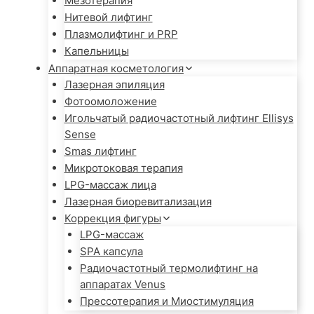
Мезотерапия
Нитевой лифтинг
Плазмолифтинг и PRP
Капельницы
Аппаратная косметология
Лазерная эпиляция
Фотоомоложение
Игольчатый радиочастотный лифтинг Ellisys
Sense
Smas лифтинг
Микротоковая терапия
LPG-массаж лица
Лазерная биоревитализация
Коррекция фигуры
LPG-массаж
SPA капсула
Радиочастотный термолифтинг на
аппаратах Venus
Прессотерапия и Миостимуляция