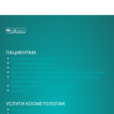
VK
EMAIL
ПАЦИЕНТАМ
Сведения об организации
Реквизиты организации
Договор об оказании услуг
Политика обработки и защиты персональных данных
Политика конфиденциальности использования на
сайте файлов cookie
Закон о защите прав потребителей
COVID-19
УСЛУГИ КОСМЕТОЛОГИИ
Аппаратная косметология
Инъекционная косметология