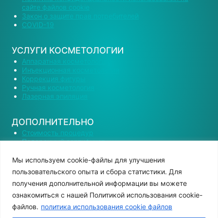
сайте файлов cookie
Закон о защите прав потребителей
COVID-19
УСЛУГИ КОСМЕТОЛОГИИ
Аппаратная косметология
Инъекционная косметология
Коррекция фигуры
Ручная косметология
Лазерная эпиляция
ДОПОЛНИТЕЛЬНО
Стоимость процедур
Подарочный сертификат
Наши специалисты
Вакансии
Мы используем сооkіе-файлы для улучшения
Контактная информация
пользовательского опыта и сбора статистики. Для
получения дополнительной информации вы можете
ознакомиться с нашей Политикой использования cookie-
файлов.
политика использования cookie файлов