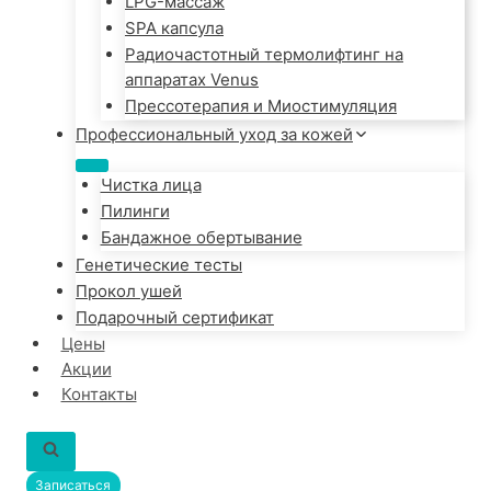
LPG-массаж
SPA капсула
Радиочастотный термолифтинг на
аппаратах Venus
Прессотерапия и Миостимуляция
Профессиональный уход за кожей
Чистка лица
Пилинги
Бандажное обертывание
Генетические тесты
Прокол ушей
Подарочный сертификат
Цены
Акции
Контакты
Записаться