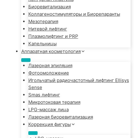
Биоревитализация
Коллагеностимуляторы и Биорепаранты
Мезотерапия
Нитевой лифтинг
Плазмолифтинг и PRP
Капельницы
Аппаратная косметология
Лазерная эпиляция
Фотоомоложение
Игольчатый радиочастотный лифтинг Ellisys
Sense
Smas лифтинг
Микротоковая терапия
LPG-массаж лица
Лазерная биоревитализация
Коррекция фигуры