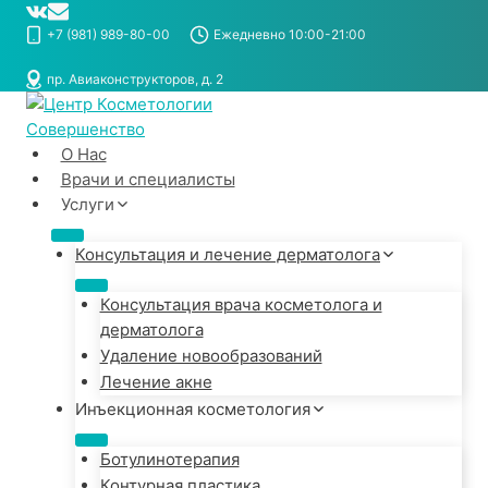
Перейти
к
+7 (981) 989-80-00
Ежедневно 10:00-21:00
содержимому
пр. Авиаконструкторов, д. 2
О Нас
Врачи и специалисты
Услуги
Консультация и лечение дерматолога
Консультация врача косметолога и
дерматолога
Удаление новообразований
Лечение акне
Инъекционная косметология
Ботулинотерапия
Контурная пластика