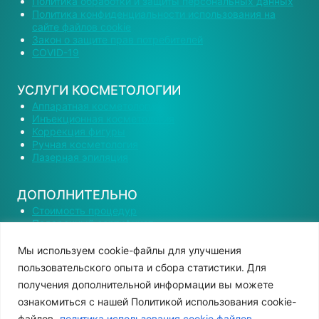
Политика обработки и защиты персональных данных
Политика конфиденциальности использования на
сайте файлов cookie
Закон о защите прав потребителей
COVID-19
УСЛУГИ КОСМЕТОЛОГИИ
Аппаратная косметология
Инъекционная косметология
Коррекция фигуры
Ручная косметология
Лазерная эпиляция
ДОПОЛНИТЕЛЬНО
Стоимость процедур
Подарочный сертификат
Наши специалисты
Вакансии
Мы используем сооkіе-файлы для улучшения
Контактная информация
пользовательского опыта и сбора статистики. Для
получения дополнительной информации вы можете
ознакомиться с нашей Политикой использования cookie-
файлов.
политика использования cookie файлов