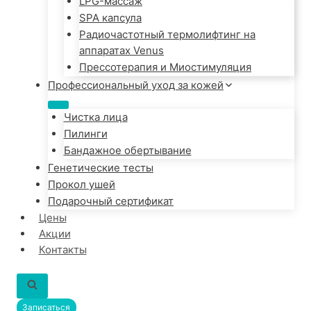
LPG-массаж
SPA капсула
Радиочастотный термолифтинг на
аппаратах Venus
Прессотерапия и Миостимуляция
Профессиональный уход за кожей
Чистка лица
Пилинги
Бандажное обертывание
Генетические тесты
Прокол ушей
Подарочный сертификат
Цены
Акции
Контакты
Записаться