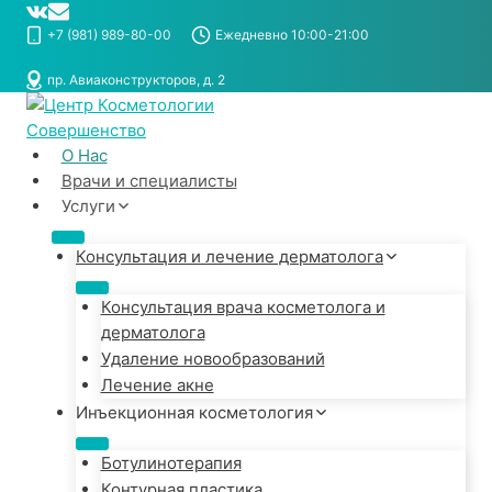
Перейти
к
+7 (981) 989-80-00
Ежедневно 10:00-21:00
содержимому
пр. Авиаконструкторов, д. 2
О Нас
Врачи и специалисты
Услуги
Консультация и лечение дерматолога
Консультация врача косметолога и
дерматолога
Удаление новообразований
Лечение акне
Инъекционная косметология
Ботулинотерапия
Контурная пластика