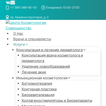
Перейти
к
+7 (981) 989-80-00
Ежедневно 10:00-21:00
содержимому
пр. Авиаконструкторов, д. 2
О Нас
Врачи и специалисты
Услуги
Консультация и лечение дерматолога
Консультация врача косметолога и
дерматолога
Удаление новообразований
Лечение акне
Инъекционная косметология
Ботулинотерапия
Контурная пластика
Биоревитализация
Коллагеностимуляторы и Биорепаранты