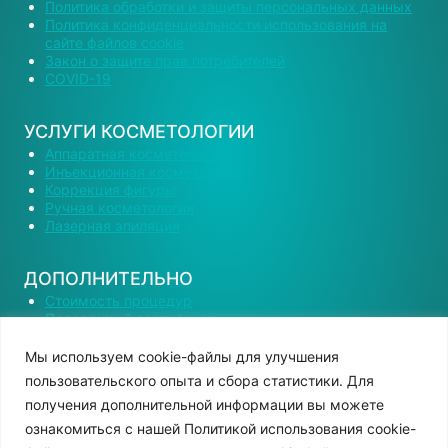
Политика обработки и защиты персональных данных
Политика конфиденциальности использования на
сайте файлов cookie
Закон о защите прав потребителей
COVID-19
УСЛУГИ КОСМЕТОЛОГИИ
Аппаратная косметология
Инъекционная косметология
Коррекция фигуры
Ручная косметология
Лазерная эпиляция
ДОПОЛНИТЕЛЬНО
Стоимость процедур
Подарочный сертификат
Наши специалисты
Вакансии
Мы используем сооkіе-файлы для улучшения
Контактная информация
пользовательского опыта и сбора статистики. Для
получения дополнительной информации вы можете
ознакомиться с нашей Политикой использования cookie-