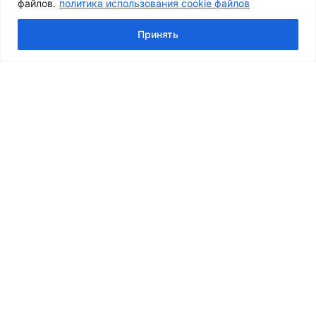
файлов.
политика использования cookie файлов
© 2026 Центр Косметологии Совершенство
Принять
О Нас
Врачи и специалисты
Переключить
Услуги
Дочернее
Переключить
Консультация и лечение дерматолога
Меню
Дочернее
Консультация врача косметолога и дерматолога
Меню
Удаление новообразований
Лечение акне
Переключить
Инъекционная косметология
Дочернее
Ботулинотерапия
Меню
Контурная пластика
Биоревитализация
Коллагеностимуляторы и Биорепаранты