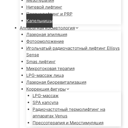
Мезотерапия
Нитевой лифтинг
Плазмолифтинг и PRP
Капельницы
Аппаратная косметология
Лазерная эпиляция
Фотоомоложение
Игольчатый радиочастотный лифтинг Ellisys
Sense
Smas лифтинг
Микротоковая терапия
LPG-массаж лица
Лазерная биоревитализация
Коррекция фигуры
LPG-массаж
SPA капсула
Радиочастотный термолифтинг на
аппаратах Venus
Прессотерапия и Миостимуляция