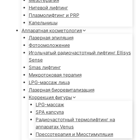
Мезотерапия
Нитевой лифтинг
Плазмолифтинг и PRP
Капельницы
Аппаратная косметология
Лазерная эпиляция
Фотоомоложение
Игольчатый радиочастотный лифтинг Ellisys
Sense
Smas лифтинг
Микротоковая терапия
LPG-массаж лица
Лазерная биоревитализация
Коррекция фигуры
LPG-массаж
SPA капсула
Радиочастотный термолифтинг на
аппаратах Venus
Прессотерапия и Миостимуляция