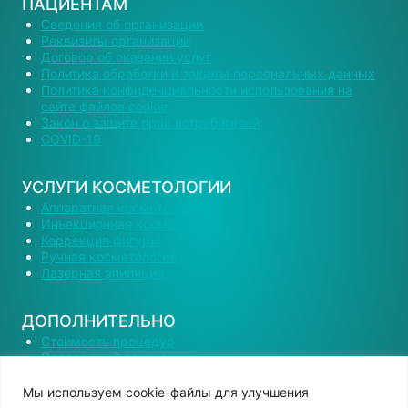
ПАЦИЕНТАМ
Сведения об организации
Реквизиты организации
Договор об оказании услуг
Политика обработки и защиты персональных данных
Политика конфиденциальности использования на
сайте файлов cookie
Закон о защите прав потребителей
COVID-19
УСЛУГИ КОСМЕТОЛОГИИ
Аппаратная косметология
Инъекционная косметология
Коррекция фигуры
Ручная косметология
Лазерная эпиляция
ДОПОЛНИТЕЛЬНО
Стоимость процедур
Подарочный сертификат
Наши специалисты
Вакансии
Мы используем сооkіе-файлы для улучшения
Контактная информация