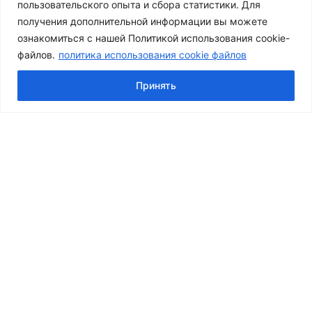
пользовательского опыта и сбора статистики. Для
получения дополнительной информации вы можете
ознакомиться с нашей Политикой использования cookie-
файлов.
политика использования cookie файлов
© 2026 Центр Косметологии Совершенство
Принять
О Нас
Врачи и специалисты
Переключить
Услуги
Дочернее
Переключить
Консультация и лечение дерматолога
Меню
Дочернее
Консультация врача косметолога и дерматолога
Меню
Удаление новообразований
Лечение акне
Переключить
Инъекционная косметология
Дочернее
Ботулинотерапия
Меню