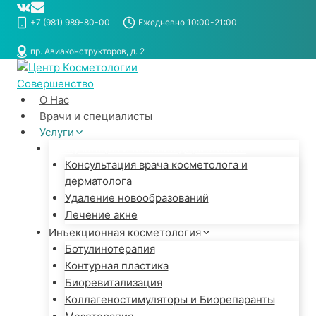
Перейти
к
+7 (981) 989-80-00
Ежедневно 10:00-21:00
содержимому
пр. Авиаконструкторов, д. 2
О Нас
Врачи и специалисты
Услуги
Консультация и лечение дерматолога
Консультация врача косметолога и
дерматолога
Удаление новообразований
Лечение акне
Инъекционная косметология
Ботулинотерапия
Контурная пластика
Биоревитализация
Коллагеностимуляторы и Биорепаранты