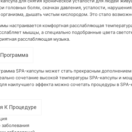
-капсула для снятия хронической усталости для людей живу
ри головных болях, скачках давления, усталости, нарушени
 организма, дышать чистым кислородом. Это стало возможн
ммы настраивается комфортная расслабляющая температура,
сслабляет мышцы, а специально подобранные цвета светот
риятная расслабляющая музыка.
 Программа
рамма SPA-капсулы может стать прекрасным дополнением 
еально сочетание высокой температуры SPA-капсулы и мо
для наилучшего эффекта можно сочетать процедуры в SPA-
я К Процедуре
ция
 заболевания