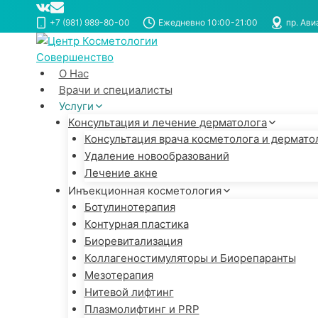
Перейти
к
+7 (981) 989-80-00
Ежедневно 10:00-21:00
пр. Ави
содержимому
О Нас
Врачи и специалисты
Услуги
Консультация и лечение дерматолога
Консультация врача косметолога и дермато
Удаление новообразований
Лечение акне
Инъекционная косметология
Ботулинотерапия
Контурная пластика
Биоревитализация
Коллагеностимуляторы и Биорепаранты
Мезотерапия
Нитевой лифтинг
Плазмолифтинг и PRP