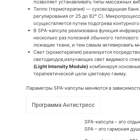
позволяет устанавливать типы массажных ви
Тепло (термотерапия) — суховоздушная баня.
регулирования от 25 до 82° С). Микропроцес
осуществляется путем подогрева контурного
В SPA-капсуле реализована функция инфракр
несколько раз полезней обычного теплового в
лежащие ткани, и тем самым активировать м
Свет (хромотерапия) реализуется посредство
светодиодов,излучающих свет видимого спект
(Light Intensity Module)
комбинируя основные 
терапевтической цели цветовую гамму.
Параметры SPA-капсулы меняются в зависимости
Программа Антистресс
SPA-капсула – это отд
SPA – это гармония душ