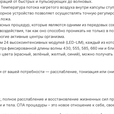
браций от быстрых и пульсирующих до волновых.
 Температура потока нагретого воздуха внутри капсулы сту
сорное устройство позволяет осуществлять точную регулиров
 ложа.
асных процедур, которые являются одними из передовых с
оздействия, так как оно способно проникать не только в по
ногие активные центры организма.
м 24 высокоинтенсивных модулей (LED-LIM), каждый из кот
ра фиксированной длины волны 430, 555, 585, 660 нм и бл
цвета (красный, зелёный, желтый, синий), можно получат
 от вашей потребности — расслабление, тонизация или сни
ых, полное расслабление и восстановление жизненных сил п
и и тела. СПА процедуры – это новое отношение к себе, св