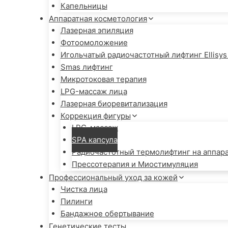
Капельницы
Аппаратная косметология
Лазерная эпиляция
Фотоомоложение
Игольчатый радиочастотный лифтинг Ellisys
Smas лифтинг
Микротоковая терапия
LPG-массаж лица
Лазерная биоревитализация
Коррекция фигуры
LPG-массаж
SPA капсула
Радиочастотный термолифтинг на аппара
Прессотерапия и Миостимуляция
Профессиональный уход за кожей
Чистка лица
Пилинги
Бандажное обертывание
Генетические тесты