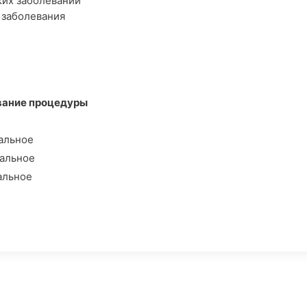
их заболеваний
 заболевания
вание процедуры
альное
альное
альное