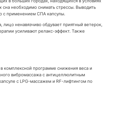
щих в больших городах, находящихся в условиях
ях сна необходимо снимать стрессы. Выводить
о с применением СПА капсулы.
 лицо ненавязчиво обдувает приятный ветерок,
ерапии усиливают релакс-эффект. Также
в комплексной программе снижения веса и
щного вибромассажа с антицеллюлитным
капсуле с LPG-массажем и RF-лифтингом по