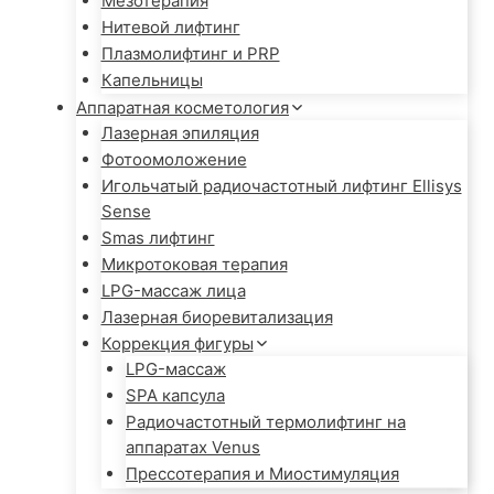
Мезотерапия
Нитевой лифтинг
Плазмолифтинг и PRP
Капельницы
Аппаратная косметология
Лазерная эпиляция
Фотоомоложение
Игольчатый радиочастотный лифтинг Ellisys
Sense
Smas лифтинг
Микротоковая терапия
LPG-массаж лица
Лазерная биоревитализация
Коррекция фигуры
LPG-массаж
SPA капсула
Радиочастотный термолифтинг на
аппаратах Venus
Прессотерапия и Миостимуляция