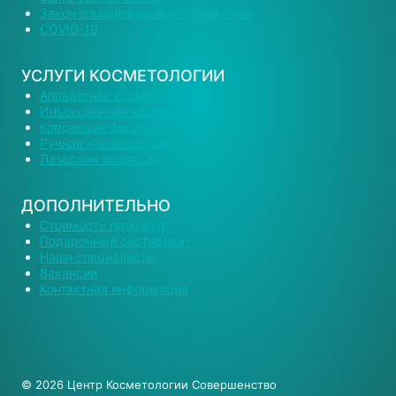
Закон о защите прав потребителей
COVID-19
УСЛУГИ КОСМЕТОЛОГИИ
Аппаратная косметология
Инъекционная косметология
Коррекция фигуры
Ручная косметология
Лазерная эпиляция
ДОПОЛНИТЕЛЬНО
Стоимость процедур
Подарочный сертификат
Наши специалисты
Вакансии
Контактная информация
© 2026 Центр Косметологии Совершенство