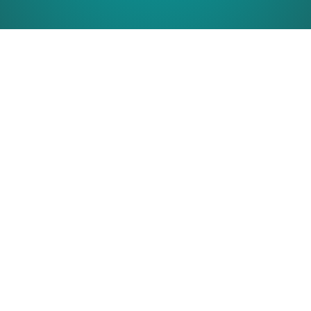
О Нас
Врачи и специалисты
Переключить
Услуги
Дочернее
Переключить
Консультация и лечение дерматолога
Меню
Дочернее
Консультация врача косметолога и дерматолога
Меню
Удаление новообразований
Лечение акне
Переключить
Инъекционная косметология
Дочернее
Ботулинотерапия
Меню
Контурная пластика
Биоревитализация
Коллагеностимуляторы и Биорепаранты
Мезотерапия
Нитевой лифтинг