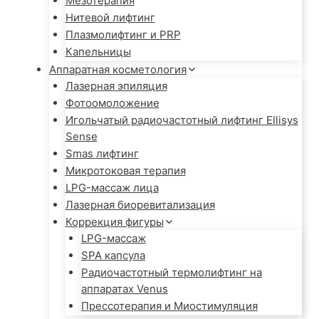
Мезотерапия
Нитевой лифтинг
Плазмолифтинг и PRP
Капельницы
Аппаратная косметология
Лазерная эпиляция
Фотоомоложение
Игольчатый радиочастотный лифтинг Ellisys
Sense
Smas лифтинг
Микротоковая терапия
LPG-массаж лица
Лазерная биоревитализация
Коррекция фигуры
LPG-массаж
SPA капсула
Радиочастотный термолифтинг на
аппаратах Venus
Прессотерапия и Миостимуляция