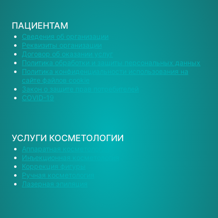
ПАЦИЕНТАМ
Сведения об организации
Реквизиты организации
Договор об оказании услуг
Политика обработки и защиты персональных данных
Политика конфиденциальности использования на
сайте файлов cookie
Закон о защите прав потребителей
COVID-19
УСЛУГИ КОСМЕТОЛОГИИ
Аппаратная косметология
Инъекционная косметология
Коррекция фигуры
Ручная косметология
Лазерная эпиляция