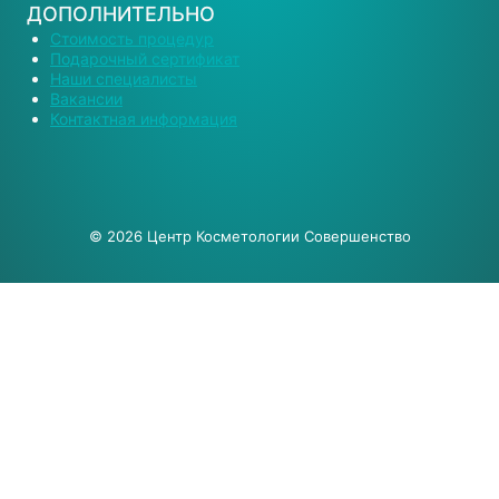
ДОПОЛНИТЕЛЬНО
Стоимость процедур
Подарочный сертификат
Наши специалисты
Вакансии
Контактная информация
© 2026 Центр Косметологии Совершенство
О Нас
Врачи и специалисты
Переключить
Услуги
Дочернее
Переключить
Консультация и лечение дерматолога
Меню
Дочернее
Консультация врача косметолога и дерматолога
Меню
Удаление новообразований