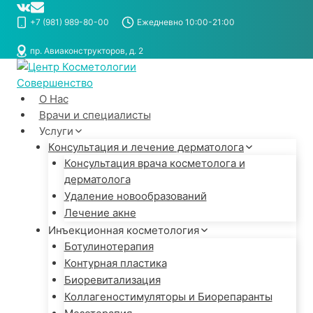
Перейти
к
+7 (981) 989-80-00
Ежедневно 10:00-21:00
содержимому
пр. Авиаконструкторов, д. 2
О Нас
Врачи и специалисты
Услуги
Консультация и лечение дерматолога
Консультация врача косметолога и
дерматолога
Удаление новообразований
Лечение акне
Инъекционная косметология
Ботулинотерапия
Контурная пластика
Биоревитализация
Коллагеностимуляторы и Биорепаранты