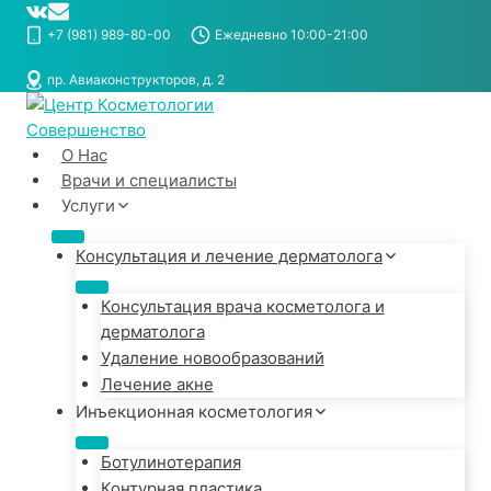
Перейти
к
+7 (981) 989-80-00
Ежедневно 10:00-21:00
содержимому
пр. Авиаконструкторов, д. 2
О Нас
Врачи и специалисты
Услуги
Консультация и лечение дерматолога
Консультация врача косметолога и
дерматолога
Удаление новообразований
Лечение акне
Инъекционная косметология
Ботулинотерапия
Контурная пластика