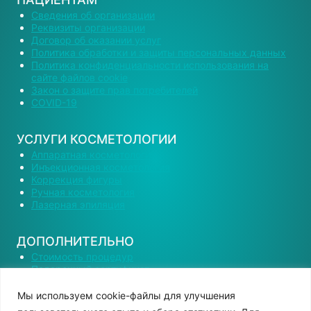
Сведения об организации
Реквизиты организации
Договор об оказании услуг
Политика обработки и защиты персональных данных
Политика конфиденциальности использования на
сайте файлов cookie
Закон о защите прав потребителей
COVID-19
УСЛУГИ КОСМЕТОЛОГИИ
Аппаратная косметология
Инъекционная косметология
Коррекция фигуры
Ручная косметология
Лазерная эпиляция
ДОПОЛНИТЕЛЬНО
Стоимость процедур
Подарочный сертификат
Наши специалисты
Вакансии
Мы используем сооkіе-файлы для улучшения
Контактная информация