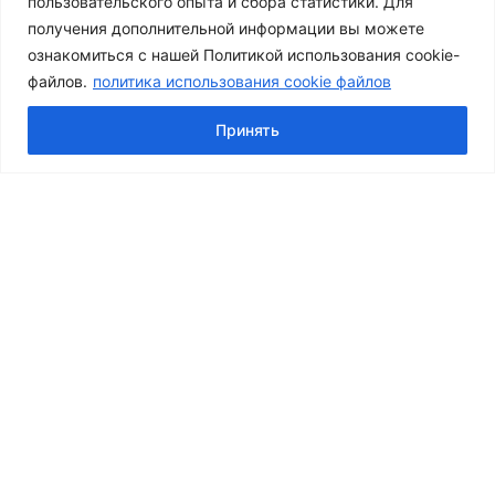
пользовательского опыта и сбора статистики. Для
получения дополнительной информации вы можете
ознакомиться с нашей Политикой использования cookie-
файлов.
политика использования cookie файлов
© 2026 Центр Косметологии Совершенство
Принять
О Нас
Врачи и специалисты
Переключить
Услуги
Дочернее
Переключить
Консультация и лечение дерматолога
Меню
Дочернее
Консультация врача косметолога и дерматолога
Меню
Удаление новообразований
Лечение акне
Переключить
Инъекционная косметология
Дочернее
Ботулинотерапия
Меню