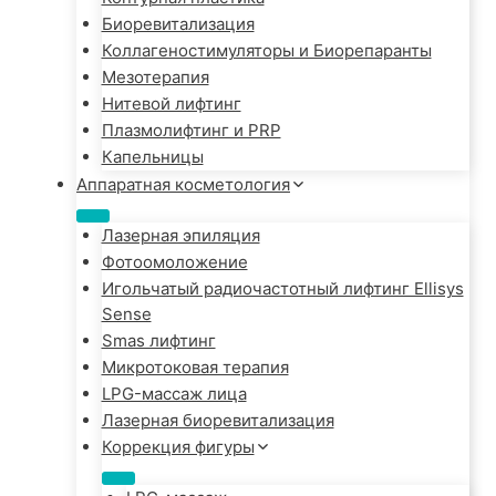
Биоревитализация
Коллагеностимуляторы и Биорепаранты
Мезотерапия
Нитевой лифтинг
Плазмолифтинг и PRP
Капельницы
Аппаратная косметология
Лазерная эпиляция
Фотоомоложение
Игольчатый радиочастотный лифтинг Ellisys
Sense
Smas лифтинг
Микротоковая терапия
LPG-массаж лица
Лазерная биоревитализация
Коррекция фигуры