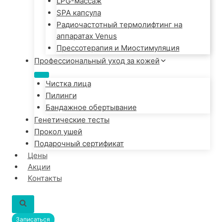
LPG-массаж
SPA капсула
Радиочастотный термолифтинг на
аппаратах Venus
Прессотерапия и Миостимуляция
Профессиональный уход за кожей
Чистка лица
Пилинги
Бандажное обертывание
Генетические тесты
Прокол ушей
Подарочный сертификат
Цены
Акции
Контакты
Записаться