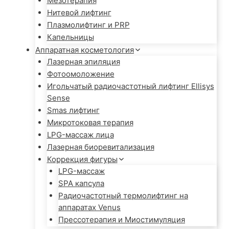
Мезотерапия
Нитевой лифтинг
Плазмолифтинг и PRP
Капельницы
Аппаратная косметология
Лазерная эпиляция
Фотоомоложение
Игольчатый радиочастотный лифтинг Ellisys
Sense
Smas лифтинг
Микротоковая терапия
LPG-массаж лица
Лазерная биоревитализация
Коррекция фигуры
LPG-массаж
SPA капсула
Радиочастотный термолифтинг на
аппаратах Venus
Прессотерапия и Миостимуляция