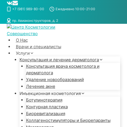
Перейти
к
+7 (981) 989-80-00
Ежедневно 10:00-21:00
содержимому
пр. Авиаконструкторов, д. 2
О Нас
Врачи и специалисты
Услуги
Консультация и лечение дерматолога
Консультация врача косметолога и
дерматолога
Удаление новообразований
Лечение акне
Инъекционная косметология
Ботулинотерапия
Контурная пластика
Биоревитализация
Коллагеностимуляторы и Биорепаранты