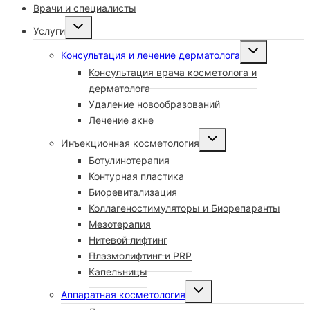
Врачи и специалисты
Переключить
Услуги
Дочернее
Переключит
Меню
Консультация и лечение дерматолога
Дочернее
Консультация врача косметолога и
Меню
дерматолога
Удаление новообразований
Лечение акне
Переключить
Инъекционная косметология
Дочернее
Ботулинотерапия
Меню
Контурная пластика
Биоревитализация
Коллагеностимуляторы и Биорепаранты
Мезотерапия
Нитевой лифтинг
Плазмолифтинг и PRP
Капельницы
Переключить
Аппаратная косметология
Дочернее