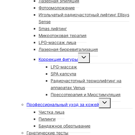
Лазерная эпиляция
Меню
Фотоомоложение
Игольчатый радиочастотный лифтинг Ellisys
Sense
Smas лифтинг
Микротоковая терапия
LPG-массаж лица
Лазерная биоревитализация
Переключить
Коррекция фигуры
Дочернее
LPG-массаж
Меню
SPA капсула
Радиочастотный термолифтинг на
аппаратах Venus
Прессотерапия и Миостимуляция
Переключить
Профессиональный уход за кожей
Дочернее
Чистка лица
Меню
Пилинги
Бандажное обертывание
Генетические тесты