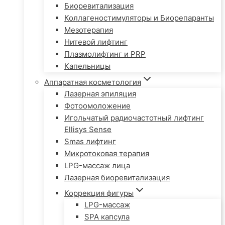
Биоревитализация
Коллагеностимуляторы и Биорепаранты
Мезотерапия
Нитевой лифтинг
Плазмолифтинг и PRP
Капельницы
Аппаратная косметология
Лазерная эпиляция
Фотоомоложение
Игольчатый радиочастотный лифтинг
Ellisys Sense
Smas лифтинг
Микротоковая терапия
LPG-массаж лица
Лазерная биоревитализация
Коррекция фигуры
LPG-массаж
SPA капсула