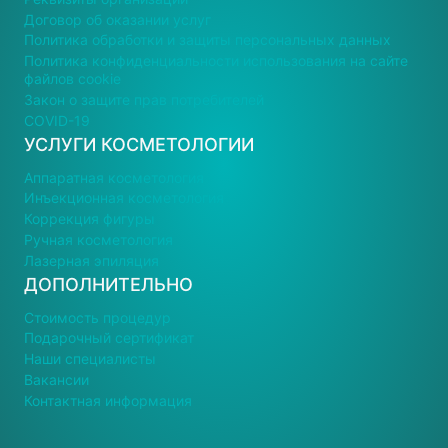
Договор об оказании услуг
Политика обработки и защиты персональных данных
Политика конфиденциальности использования на сайте
файлов cookie
Закон о защите прав потребителей
COVID-19
УСЛУГИ КОСМЕТОЛОГИИ
Аппаратная косметология
Инъекционная косметология
Коррекция фигуры
Ручная косметология
Лазерная эпиляция
ДОПОЛНИТЕЛЬНО
Стоимость процедур
Подарочный сертификат
Наши специалисты
Вакансии
Контактная информация